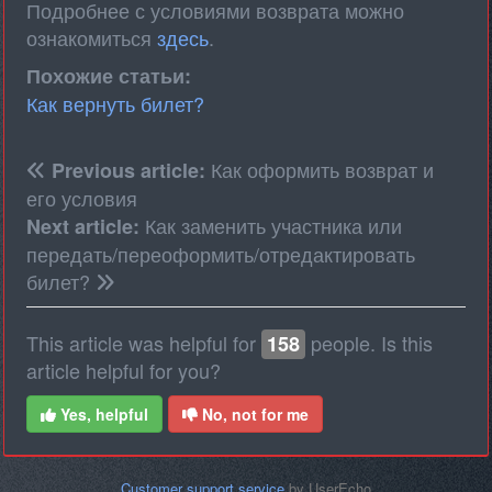
Подробнее с условиями возврата можно
ознакомиться
здесь
.
Похожие статьи:
Как вернуть билет?
Как оформить возврат и
Previous article:
его условия
Как заменить участника или
Next article:
передать/переоформить/отредактировать
билет?
This article was helpful for
people. Is this
158
article helpful for you?
Yes, helpful
No, not for me
Customer support service
by UserEcho