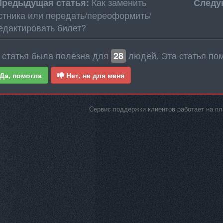
Как заменить
Предыдущая статья:
Следу
стника или передать/переоформить/
едактировать билет?
 статья была полезна для
людей. Эта статья по
28
Да, помогла
Нет, не для меня
Сервис поддержки клиентов работает на 