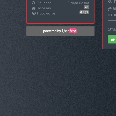
Обновлен
2 года назад
уча
28
Полезно
6 487
Просмотры
отр
Эта