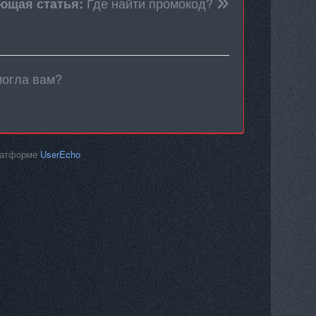
Где найти промокод?
ющая статья:
могла вам?
платформе
UserEcho