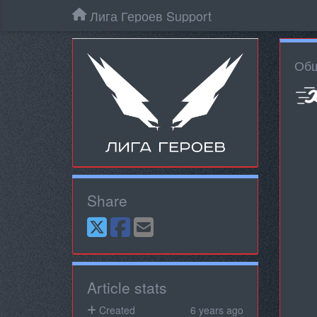
Лига Героев Support
Общ
Share
Article stats
Created
6 years ago