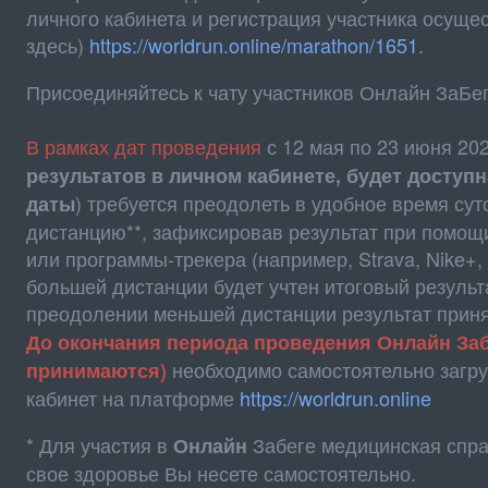
личного кабинета и регистрация участника осуще
здесь)
https://worldrun.online/marathon/1651
.
Присоединяйтесь к чату участников Онлайн ЗаБег
В рамках дат проведения
с 12 мая по 23 июня 202
результатов в личном кабинете, будет доступн
) требуется преодолеть в удобное время су
даты
дистанцию**, зафиксировав результат при помощ
или программы-трекера (например, Strava, Nike+,
большей дистанции будет учтен итоговый результ
преодолении меньшей дистанции результат приня
До окончания периода проведения Онлайн Заб
необходимо самостоятельно загру
принимаются)
кабинет на платформе
https://worldrun.online
* Для участия в
Забеге медицинская справ
Онлайн
свое здоровье Вы несете самостоятельно.