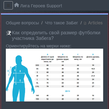
Лига Героев Support
Общие вопросы
Что такое ЗаБег
Articles
Как определить свой размер футболки
участника Забега?
Ориентируйтесь на мерки ниже: