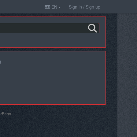
EN
Sign in / Sign up
n
erEcho