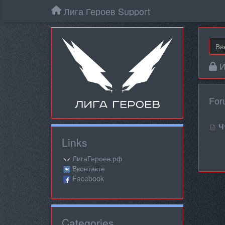
Лига Героев Support
И
For
Ч
Links
ЛигаГероев.рф
Вконтакте
Facebook
Categories