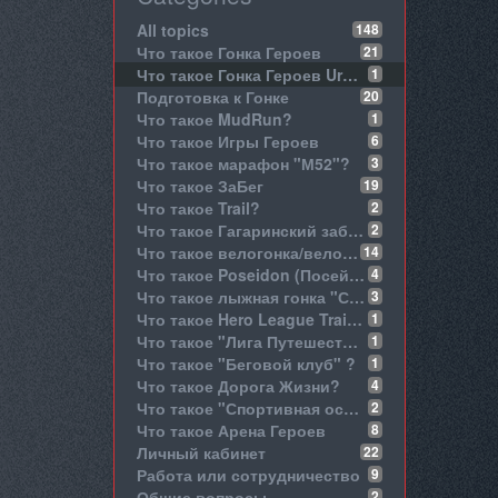
All topics
148
Что такое Гонка Героев
21
Что такое Гонка Героев Urban
1
Подготовка к Гонке
20
Что такое MudRun?
1
Что такое Игры Героев
6
Что такое марафон "М52"?
3
Что такое ЗаБег
19
Что такое Trail?
2
Что такое Гагаринский забег?
2
Что такое велогонка/велофестиваль/оффроуд La Strada?
14
Что такое Poseidon (Посейдон)?
4
Что такое лыжная гонка "Снежный вызов"?
3
Что такое Hero League Training
1
Что такое "Лига Путешествий"?
1
Что такое "Беговой клуб" ?
1
Что такое Дорога Жизни?
4
Что такое "Спортивная осень" Онлайн?
2
Что такое Арена Героев
8
Личный кабинет
22
Работа или сотрудничество
9
Общие вопросы
2