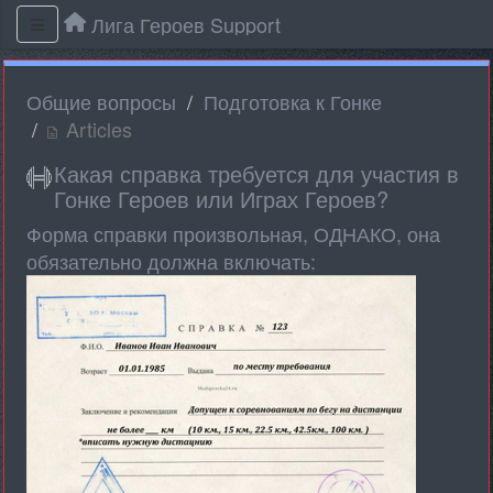
Лига Героев Support
Общие вопросы
Подготовка к Гонке
Articles
Какая справка требуется для участия в
Гонке Героев или Играх Героев?
Форма справки произвольная, ОДНАКО, она
обязательно должна включать: