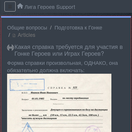
Лига Героев Support
Общие вопросы
Подготовка к Гонке
Articles
Какая справка требуется для участия в
Гонке Героев или Играх Героев?
Форма справки произвольная, ОДНАКО, она
обязательно должна включать: