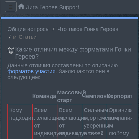
Лига Героев Support
Общие вопросы
Что такое Гонка Героев
Статьи
Какие отличия между форматами Гонки
Героев?
Данные отличия составлены по описанию
форматов участия
. Заключаются они в
следующем:
Массовый
Команда
Чемпионат
Корпорати
старт
Кому
Всем
Всем
Сильным
Организаци
подходит
желающим,
желающим,
спортсменам,
компаниям
от
от
уверенным
и
индивидуальных
индивидуальных
в своей
любому