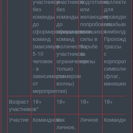
участников
участников
подготовке,
коллективу
без
без
или
для
команды
команды
желающим
проведени
до
до
попробовать
незабывае
сформировавшихся
сформировавшихся
свои
тимбилдинг
команд
команд
силы в
Прохожден
(максимум
(количество
борьбе
трассы
5-10
участников
за
с
человек
ограниченно
призы
корпоратив
- в
только
символико
зависимости
размером
(флаг,
от
волны)
манишки)
мероприятия)
Возраст
18+
18+
18+
18+
участников*
Участие
Командное
Как
Личное
Командное
личное,