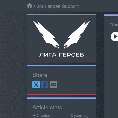
Лига Героев Support
Общ
Share
Article stats
Created
6 years ago