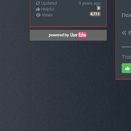
Updated
3 years ago
8
Helpful
6,711
Пох
Views
P
This