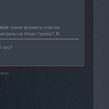
Какие форматы участия
ticle:
мотрены на Играх Героев?
or you?
erEcho