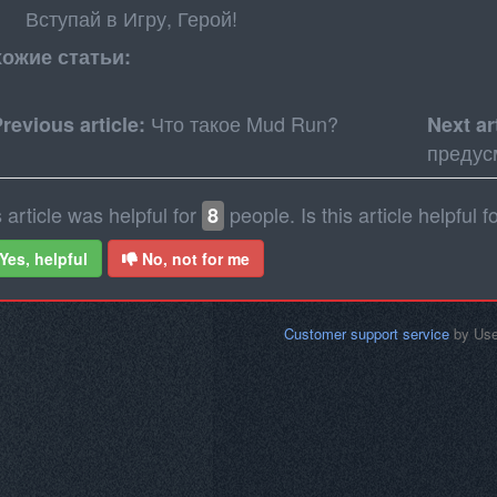
Вступай в Игру, Герой!
ожие статьи:
Что такое Mud Run?
revious article:
Next ar
предус
 article was helpful for
people. Is this article helpful f
8
Yes, helpful
No, not for me
Customer support service
by Us