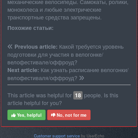
механические велосипеды. Самокаты, ролики,
моноколеса и любые электрические
транспортные средства запрещены.
Похожие статьи:
Какой требуется уровень
Previous article:
подготовки для участия в велогонке/
велофестивале/оффроуд?
Как узнать расписание велогонки/
Next article:
велофестиваля/оффроуд?
This article was helpful for
people. Is this
18
article helpful for you?
Yes, helpful
No, not for me
Customer support service
by UserEcho