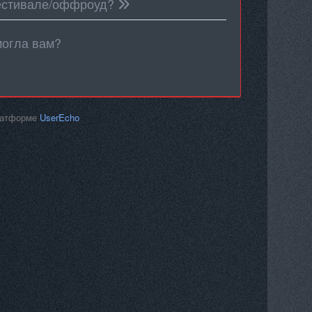
стивале/оффроуд?
могла вам?
платформе
UserEcho