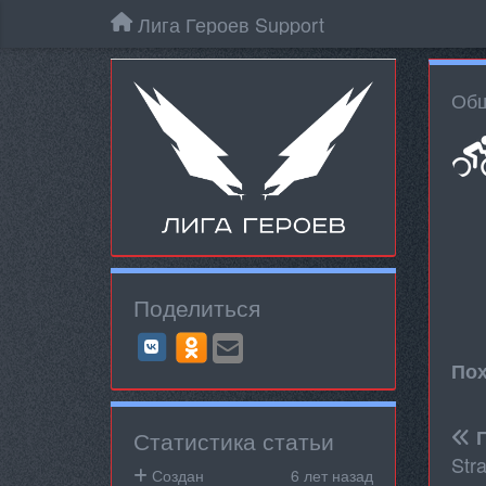
Лига Героев Support
Общ
Поделиться
Пох
Статистика статьи
Str
Создан
6 лет назад