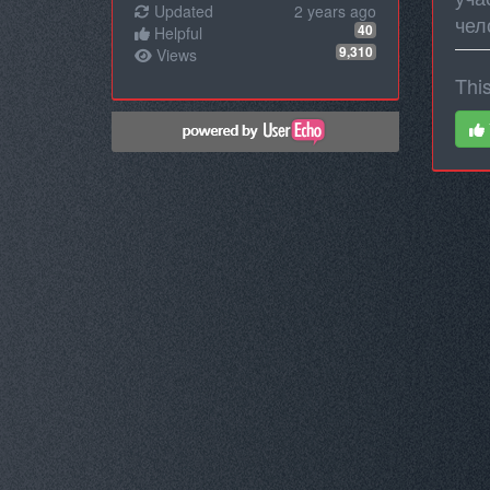
Updated
2 years ago
чел
40
Helpful
9,310
Views
This