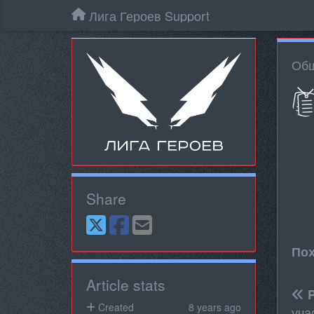
Лига Героев Support
Общ
Share
Пох
Article stats
P
Created
8 years ago
уча