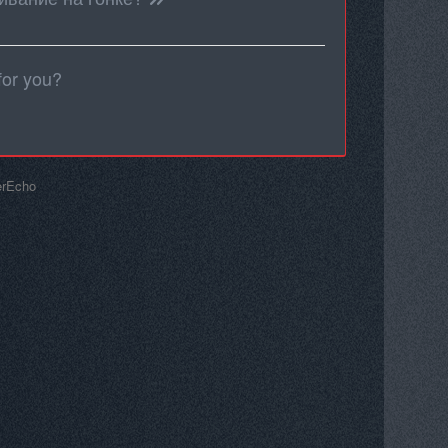
 for you?
erEcho