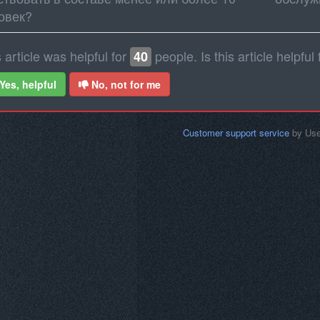
овек?
 article was helpful for
people. Is this article helpful
40
Yes, helpful
No, not for me
Customer support service
by Us